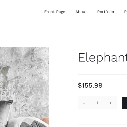
Front Page
About
Portfolio
P
Elephant
$
155.99
Elephant
Chair
quantity