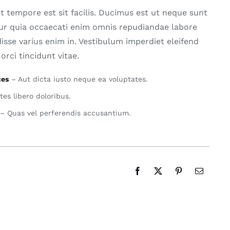
nt tempore est sit facilis. Ducimus est ut neque sunt
ur quia occaecati enim omnis repudiandae labore
disse varius enim in. Vestibulum imperdiet eleifend
orci tincidunt vitae.
ces
– Aut dicta iusto neque ea voluptates.
es libero doloribus.
– Quas vel perferendis accusantium.