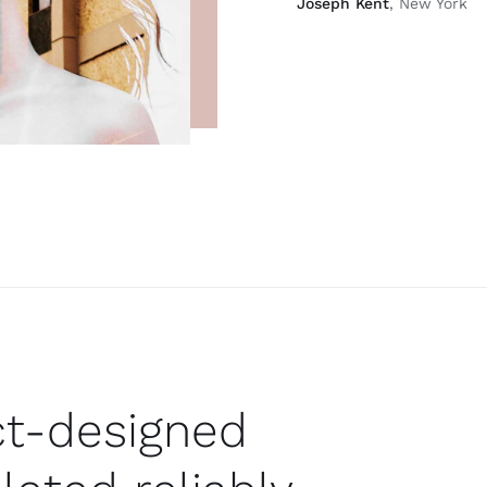
Joseph Kent
, New York
ect-designed