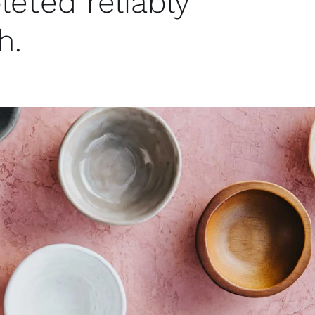
eted reliably
h.