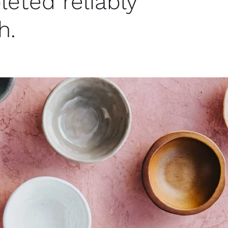
eted reliably
h.