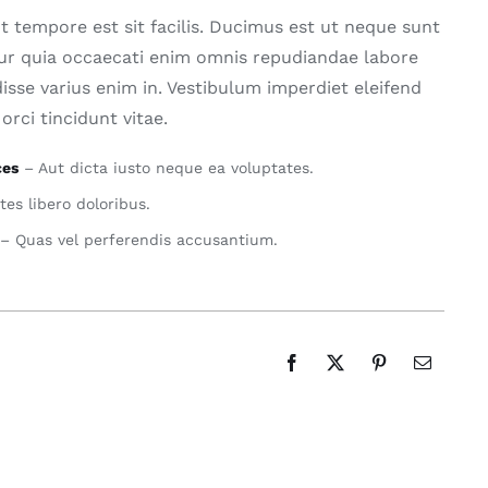
nt tempore est sit facilis. Ducimus est ut neque sunt
ur quia occaecati enim omnis repudiandae labore
disse varius enim in. Vestibulum imperdiet eleifend
orci tincidunt vitae.
ces
– Aut dicta iusto neque ea voluptates.
es libero doloribus.
– Quas vel perferendis accusantium.