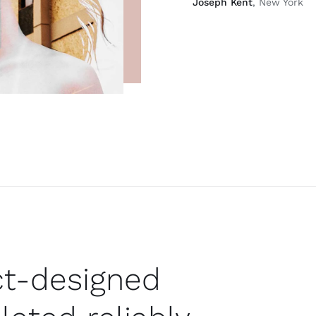
Joseph Kent
, New York
ect-designed