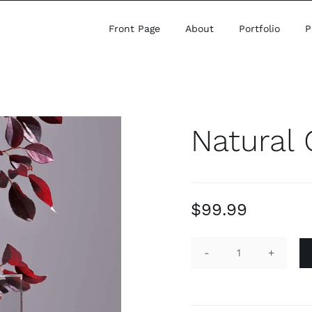
Front Page
About
Portfolio
P
Natural 
$
99.99
Natural
Crystal
quantity